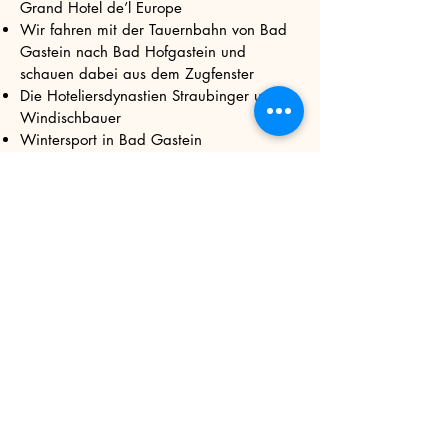
Grand Hotel de’l Europe
Wir fahren mit der Tauernbahn von Bad
Gastein nach Bad Hofgastein und
schauen dabei aus dem Zugfenster
Die Hoteliersdynastien Straubinger und
Windischbauer
Wintersport in Bad Gastein
Die alpine FIS-Skiweltmeisterschaft 1958
in Bad Gastein, Toni-Sailer-Festspiele in
schwarz-weiß
Nostalgie pur: Platz nehmen in einer
Gondel der Stubnerkogelbahn (1951) und
auf einem Sessel des Höllbrunnliftes
(1945).
Am Ende des Ganges durch die
Geschichte des Heilbades zeigt eine
dreidimensionale Statistik die Zahl der
Gäste Gasteins in den Jahren 1850 bis
2010. Ein überraschender Anblick mit
interessanten Folgerungen .